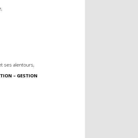
e,
et ses alentours,
ATION – GESTION