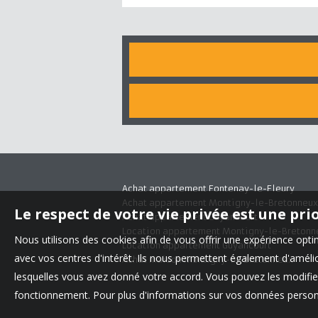
Achat appartement Fontenay-le-Fleury
Achat appartement Montigny-le-Bretonneux
Le respect de votre vie privée est une pri
Achat appartement Guyancourt
Location appartement Montigny-le-Bretonn
Nous utilisons des cookies afin de vous offrir une expérience op
Location appartement Guyancourt
avec vos centres d'intérêt. Ils nous permettent également d'amélior
Achat maison Montigny-le-Bretonneux
lesquelles vous avez donné votre accord. Vous pouvez les modifier
fonctionnement. Pour plus d'informations sur vos données personn