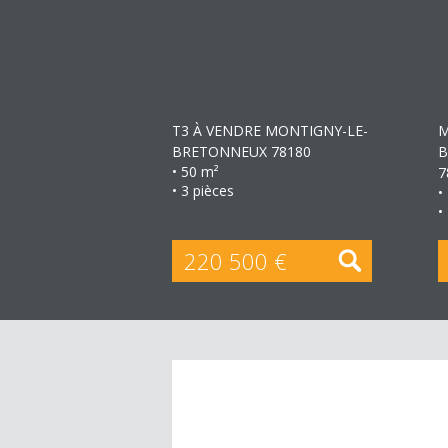
+
T3 À VENDRE
MONTIGNY-LE-
M
BRETONNEUX 78180
B
• 50 m²
7
• 3 pièces
•
•
220 500 €