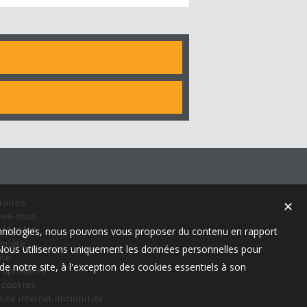
raires
✕
mes-nous
 légales
technologies, nous pouvons vous proposer du contenu en rapport
mplète
t. Nous utiliserons uniquement les données personnelles pour
ite
e notre site, à l'exception des cookies essentiels à son
ropriétaire
s cookies
site internet immobilier