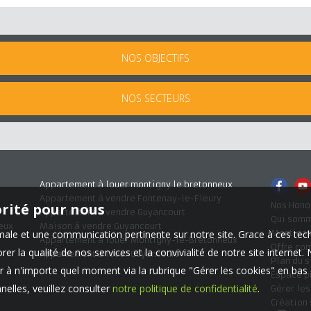
NOS OBJECTIFS
NOS SECTEURS
Appartement à louer montigny le bretonneux
Appartement à vendre Fontenay-le-Fleury
Nos Hono
orité pour nous
Appartement à vendre Guyancourt
Qui som
eux
Maison à vendre Guyancourt
Mentions
timale et une communication pertinente sur notre site. Grace à ces 
Appartement à louer Montigny-le-Bretonneux
Offre co
er la qualité de nos services et la convivialité de notre site interne
Appartement à louer Guyancourt
Plan du s
 à n'importe quel moment via la rubrique "Gérer les cookies" en bas d
Espace p
elles, veuillez consulter
notre politique de confidentialité
.
Gérer le
Création 