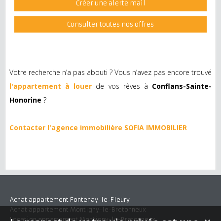
Créer une alerte mail
Consulter toutes nos offres
Votre recherche n’a pas abouti ? Vous n’avez pas encore trouvé
l'appartement à louer
de vos rêves à
Conflans-Sainte-
Honorine
?
Contacter l'agence immobilière SOFIA IMMOBILIER
Achat appartement Fontenay-le-Fleury
Achat appartement Montigny-le-Bretonneux
Location appartement Montigny-le-Bretonneux