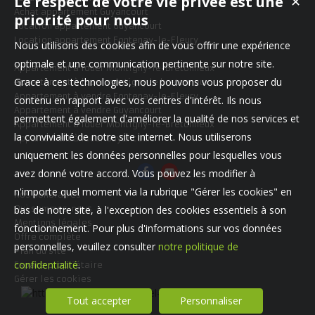
Le respect de votre vie privée est une
✕
Achat appartement Guyancourt
priorité pour nous
Location appartement Guyancourt
Location appartement Fontenay-le-Fleury
Nous utilisons des cookies afin de vous offrir une expérience
optimale et une communication pertinente sur notre site.
Appartement à louer Montigny-le-Bretonneux
Grace à ces technologies, nous pouvons vous proposer du
Appartement à louer montigny le bretonneux
Appartement à vendre Fontenay-le-Fleury
contenu en rapport avec vos centres d'intérêt. Ils nous
Appartement à vendre Guyancourt
permettent également d'améliorer la qualité de nos services et
Appartement à louer Montigny-le-Bretonneux
la convivialité de notre site internet. Nous utiliserons
Appartement à louer Guyancourt
uniquement les données personnelles pour lesquelles vous
avez donné votre accord. Vous pouvez les modifier à
n'importe quel moment via la rubrique "Gérer les cookies" en
Nos Honoraires
Qui sommes-nous
bas de notre site, à l'exception des cookies essentiels à son
Mentions légales
fonctionnement. Pour plus d'informations sur vos données
Offre complète
personnelles, veuillez consulter
notre politique de
Plan du site
confidentialité
.
Espace propriétaire
Gérer les cookies
Tout accepter
Personnaliser