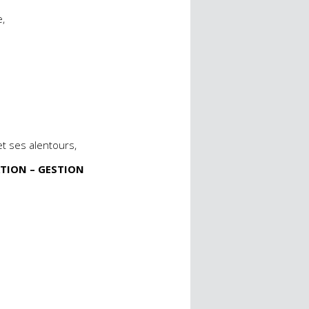
e,
et ses alentours,
ATION – GESTION