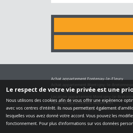
Achat appartement Fontenay-le-Fleury
Achat appartement Montigny-le-Bretonneux
Le respect de votre vie privée est une pri
Achat appartement Guyancourt
Location appartement Montigny-le-Bretonn
Nous utilisons des cookies afin de vous offrir une expérience op
Location appartement Guyancourt
avec vos centres d'intérêt. Ils nous permettent également d'amélior
Achat maison Montigny-le-Bretonneux
lesquelles vous avez donné votre accord. Vous pouvez les modifier
fonctionnement. Pour plus d'informations sur vos données personn