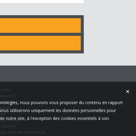
raires
✕
mes-nous
 légales
technologies, nous pouvons vous proposer du contenu en rapport
mplète
t. Nous utiliserons uniquement les données personnelles pour
ite
e notre site, à l'exception des cookies essentiels à son
ropriétaire
s cookies
site internet immobilier