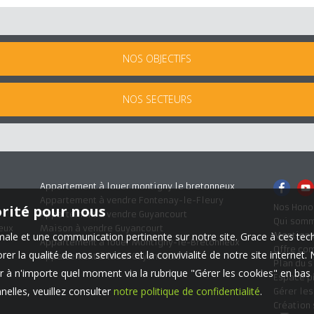
NOS OBJECTIFS
NOS SECTEURS
Appartement à louer montigny le bretonneux
Appartement à vendre Fontenay-le-Fleury
Nos Hono
orité pour nous
Appartement à vendre Guyancourt
Qui som
eux
Maison à vendre Guyancourt
Mentions
timale et une communication pertinente sur notre site. Grace à ces 
Appartement à louer Montigny-le-Bretonneux
Offre co
er la qualité de nos services et la convivialité de notre site interne
Appartement à louer Guyancourt
Plan du s
 à n'importe quel moment via la rubrique "Gérer les cookies" en bas d
Espace p
elles, veuillez consulter
notre politique de confidentialité
.
Gérer le
Création 