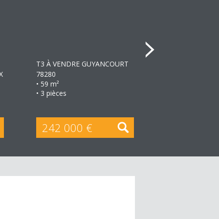
+
T3 À VENDRE
GUYANCOURT
T3 À VENDRE
G
X
78280
78280
• 59 m²
• 62 m²
• 3 pièces
• 3 pièces
242 000 €
267 750 