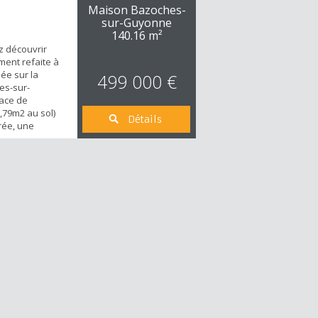
Maison Bazoches-
sur-Guyonne
140.16 m²
z découvrir
ment refaite à
ée sur la
499 000 €
s-sur-
ace de
,79m2 au sol)
Détails
rée, une
our, une salle à
rentale avec sa
, deux grandes
d'eau et deux
tout édifié sur