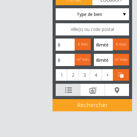
Type de bien
€ min
€ max
m² min
m² max
1
2
3
4
+