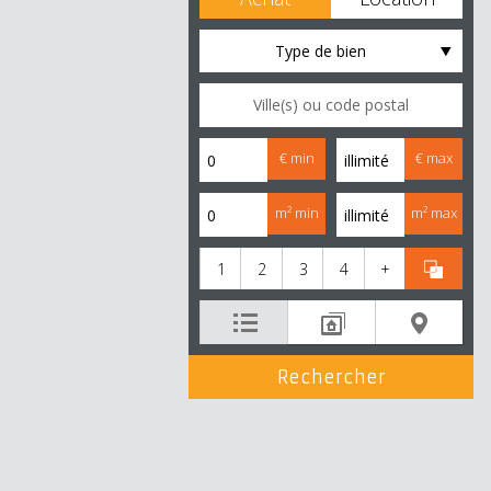
Type de bien
€ min
€ max
m² min
m² max
1
2
3
4
+