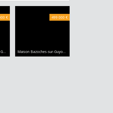
000 €
499 000 €
Maison mitoyenne 1 côté Guyancourt
91 m²
Maison Bazoches-sur-Guyonne
140.16 m²