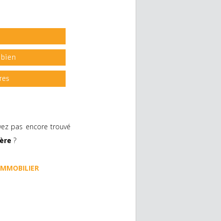
l
 bien
res
vez pas encore trouvé
ière
?
 IMMOBILIER