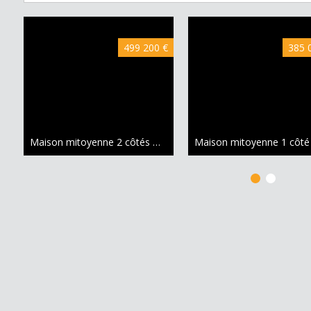
499 200 €
385 
Maison mitoyenne 2 côtés Montigny-le-Bretonneux
112.83 m²