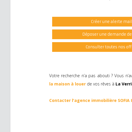
Créer une alerte mai
Déposer une demande de
Consulter toutes nos off
Votre recherche n’a pas abouti ? Vous n’a
la maison à louer
de vos rêves à
La Verr
Contacter l'agence immobilière SOFIA