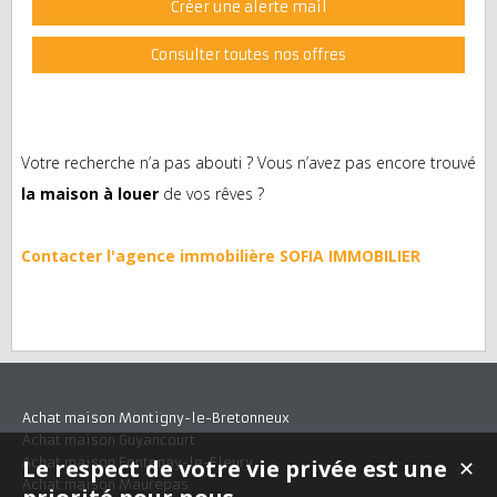
Créer une alerte mail
Consulter toutes nos offres
Votre recherche n’a pas abouti ? Vous n’avez pas encore trouvé
la maison à louer
de vos rêves ?
Contacter l'agence immobilière SOFIA IMMOBILIER
Achat maison Montigny-le-Bretonneux
Achat maison Guyancourt
Achat maison Fontenay-le-Fleury
Le respect de votre vie privée est une
✕
Achat maison Maurepas