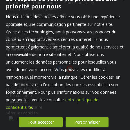
Location appartement Conflans-Sainte-Honorine
priorité pour nous
Achat appartement Guyancourt
Location appartement Guyancourt
Nous utilisons des cookies afin de vous offrir une expérience
optimale et une communication pertinente sur notre site.
Appartement à vendre Fontenay-le-Fleury
Grace à ces technologies, nous pouvons vous proposer du
Appartement à louer Montigny-le-Bretonneux
Appartement à vendre Guyancourt
contenu en rapport avec vos centres d'intérêt. Ils nous
Maison à vendre Guyancourt
permettent également d'améliorer la qualité de nos services et
Appartement à louer Montigny-le-Bretonneux
la convivialité de notre site internet. Nous utiliserons
Appartement à louer Guyancourt
uniquement les données personnelles pour lesquelles vous
avez donné votre accord. Vous pouvez les modifier à
n'importe quel moment via la rubrique "Gérer les cookies" en
Nos Honoraires
Qui sommes-nous
bas de notre site, à l'exception des cookies essentiels à son
Mentions légales
fonctionnement. Pour plus d'informations sur vos données
Offre complète
personnelles, veuillez consulter
notre politique de
Plan du site
confidentialité
.
Espace propriétaire
Gérer les cookies
Tout accepter
Personnaliser