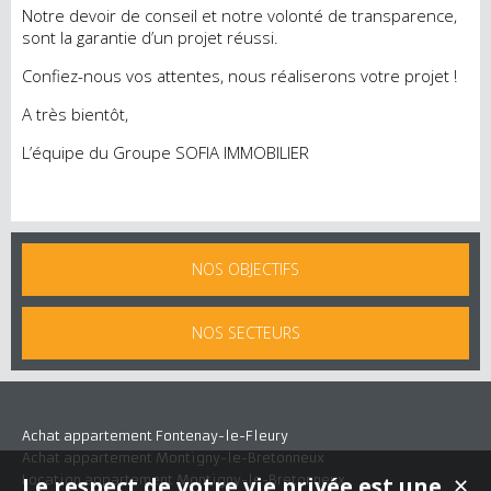
Notre devoir de conseil et notre volonté de transparence,
sont la garantie d’un projet réussi.
Confiez-nous vos attentes, nous réaliserons votre projet !
A très bientôt,
L’équipe du Groupe SOFIA IMMOBILIER
NOS OBJECTIFS
NOS SECTEURS
Achat appartement Fontenay-le-Fleury
Achat appartement Montigny-le-Bretonneux
Location appartement Montigny-le-Bretonneux
Le respect de votre vie privée est une
✕