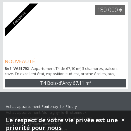
180 000 €
Exclusivité
NOUVEAUTÉ
Ref. VA51792
: Appartement T4 de 67,10 m², 3 chambres, balcon,
cave. En excellent état, exposition sud-est, proche écoles, bus,
commerces. Visitez ce havre de paix lumineux et confortable.
T4 Bois-d'Arcy
67.11 m²
Achat appartement Fontenay-le-Fleury
Achat appartement Montigny-le-Bretonneux
Location appartement Montigny-le-Bretonneux
Le respect de votre vie privée est une
✕
Achat appartement Guyancourt
priorité pour nous
Location appartement Guyancourt