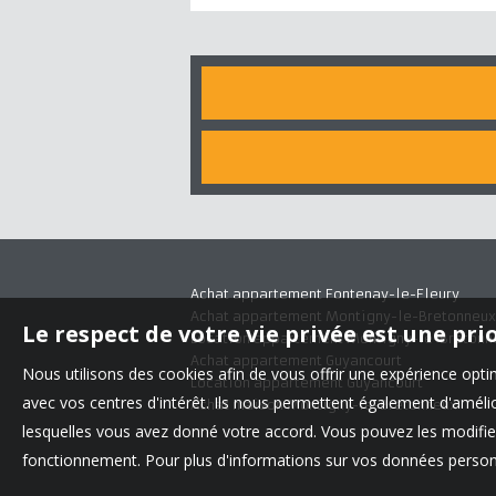
Achat appartement Fontenay-le-Fleury
Achat appartement Montigny-le-Bretonneux
Le respect de votre vie privée est une pri
Location appartement Montigny-le-Bretonn
Achat appartement Guyancourt
Nous utilisons des cookies afin de vous offrir une expérience op
Location appartement Guyancourt
avec vos centres d'intérêt. Ils nous permettent également d'amélior
Achat maison Montigny-le-Bretonneux
lesquelles vous avez donné votre accord. Vous pouvez les modifier
fonctionnement. Pour plus d'informations sur vos données personn