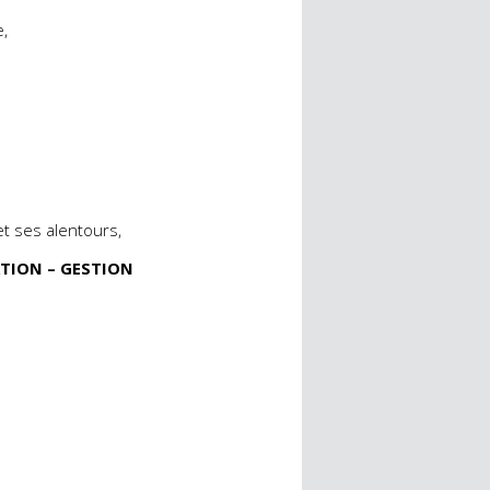
e,
et ses alentours,
ATION – GESTION