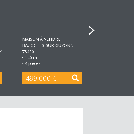
+
MAISON À VENDRE
MAISON MITOY
BAZOCHES-SUR-GUYONNE
À VENDRE
GUY
X
78490
78280
• 140 m²
• 91 m²
• 4 pièces
• 5 pièces
499 000 €
385 000 