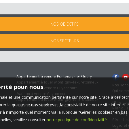
NOS OBJECTIFS
NOS SECTEURS
Appartement à vendre Fontenay-le-Fleury
Appartement à louer Montigny-le-Bretonneux
Nos Hono
orité pour nous
eux
Appartement à vendre Guyancourt
Qui som
Maison à vendre Guyancourt
Mentions
timale et une communication pertinente sur notre site. Grace à ces 
Appartement à louer Montigny-le-Bretonneux
Offre co
er la qualité de nos services et la convivialité de notre site interne
Appartement à louer Guyancourt
Plan du s
 à n'importe quel moment via la rubrique "Gérer les cookies" en bas d
Espace p
elles, veuillez consulter
notre politique de confidentialité
.
Gérer le
Logiciel 