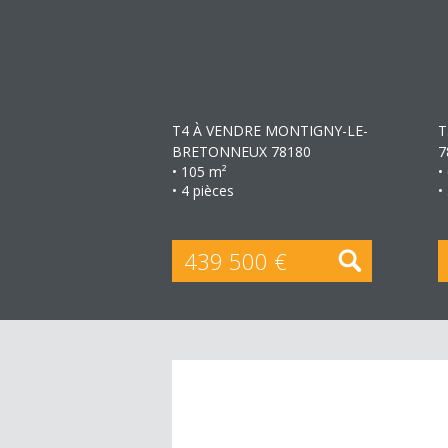
+
T4 À VENDRE
MONTIGNY-LE-
T
BRETONNEUX 78180
7
• 105 m²
•
• 4 pièces
•
439 500 €