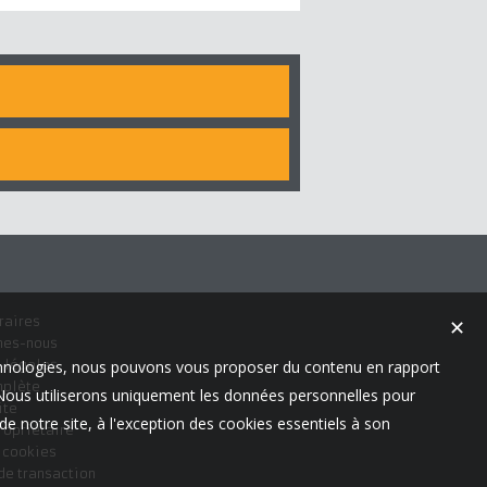
raires
✕
mes-nous
 légales
technologies, nous pouvons vous proposer du contenu en rapport
mplète
t. Nous utiliserons uniquement les données personnelles pour
ite
e notre site, à l'exception des cookies essentiels à son
ropriétaire
s cookies
de transaction