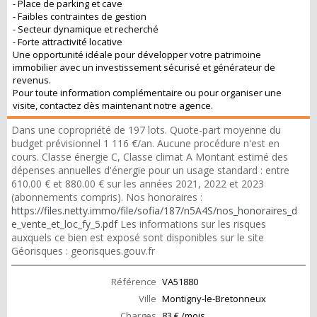
- Place de parking et cave
- Faibles contraintes de gestion
- Secteur dynamique et recherché
- Forte attractivité locative
Une opportunité idéale pour développer votre patrimoine
immobilier avec un investissement sécurisé et générateur de
revenus.
Pour toute information complémentaire ou pour organiser une
visite, contactez dès maintenant notre agence.
Dans une copropriété de 197 lots. Quote-part moyenne du
budget prévisionnel 1 116 €/an. Aucune procédure n'est en
cours. Classe énergie C, Classe climat A Montant estimé des
dépenses annuelles d'énergie pour un usage standard : entre
610.00 € et 880.00 € sur les années 2021, 2022 et 2023
(abonnements compris). Nos honoraires :
https://files.netty.immo/file/sofia/187/n5A4S/nos_honoraires_d
e_vente_et_loc_fy_5.pdf
Les informations sur les risques
auxquels ce bien est exposé sont disponibles sur le site
Géorisques : georisques.gouv.fr
Référence
VA51880
Ville
Montigny-le-Bretonneux
Charges
83 € /mois