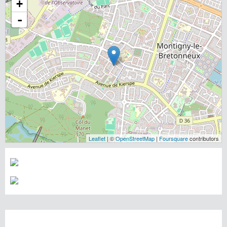
+
-
Leaflet
| ©
OpenStreetMap
|
Foursquare
contributors