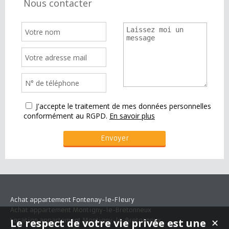
Nous contacter
J'accepte le traitement de mes données personnelles
conformément au RGPD.
En savoir plus
Achat appartement Fontenay-le-Fleury
Achat appartement Montigny-le-Bretonneux
Le respect de votre vie privée est une
Location appartement Montigny-le-Bretonneux
✕