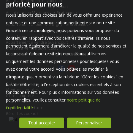
Achat appartement Guyancourt
priorité pour nous
Location appartement Guyancourt
Achat maison Montigny-le-Bretonneux
Nous utilisons des cookies afin de vous offrir une expérience
optimale et une communication pertinente sur notre site.
Appartement à louer Montigny-le-Bretonneux
Grace à ces technologies, nous pouvons vous proposer du
Appartement à louer montigny le bretonneux
Appartement à vendre Fontenay-le-Fleury
contenu en rapport avec vos centres d'intérêt. Ils nous
Appartement à vendre Guyancourt
permettent également d'améliorer la qualité de nos services et
Maison à vendre Guyancourt
la convivialité de notre site internet. Nous utiliserons
Appartement à louer Montigny-le-Bretonneux
uniquement les données personnelles pour lesquelles vous
avez donné votre accord. Vous pouvez les modifier à
n'importe quel moment via la rubrique "Gérer les cookies" en
Nos Honoraires
bas de notre site, à l'exception des cookies essentiels à son
Qui sommes-nous
Mentions légales
fonctionnement. Pour plus d'informations sur vos données
Offre complète
personnelles, veuillez consulter
notre politique de
Plan du site
confidentialité
.
Espace propriétaire
Gérer les cookies
Tout accepter
Personnaliser